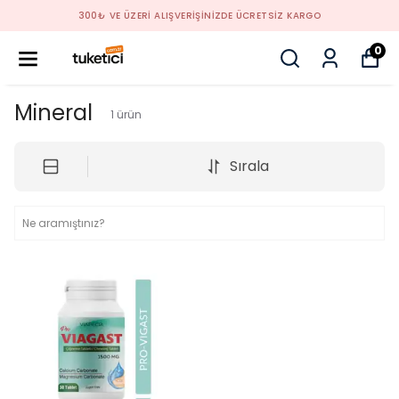
300₺ VE ÜZERİ ALIŞVERİŞİNİZDE ÜCRETSİZ KARGO
0
Mineral
1
ürün
Sırala