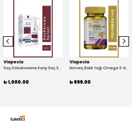
Viapecia
Viapecia
Saç Dökülmesine Karşı Saç Spreyi 60 Ml Caffein & Biotin & Procopil
Norveç Balık Yağı Omega 3-6-9 Keten Tohumu ve Aspir Yağı 200 Soft Jel, 1380 Mg, Pratik Kullanım
₺ 1,000.00
₺ 899.00