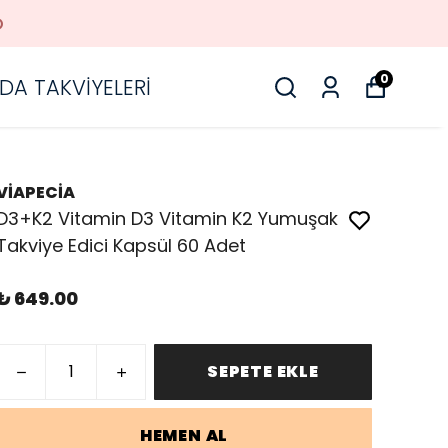
O
0
DA TAKVİYELERİ
VİAPECİA
D3+K2 Vitamin D3 Vitamin K2 Yumuşak
Takviye Edici Kapsül 60 Adet
₺ 649.00
SEPETE EKLE
HEMEN AL