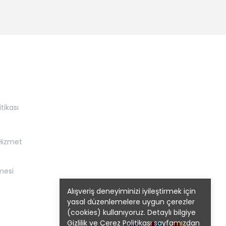
itikası
 Hizmet
mesi
Alışveriş deneyiminizi iyileştirmek için
yasal düzenlemelere uygun çerezler
(cookies) kullanıyoruz. Detaylı bilgiye
Gizlilik ve Çerez Politikası
sayfamızdan