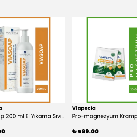
a
Viapecia
Via-soap 200 ml El Yıkama Sıvı Sabunu - Çuha Çiçeği ve Beyaz Yulaf Yağı ile Nemlendirici Formül
00
₺ 599.00