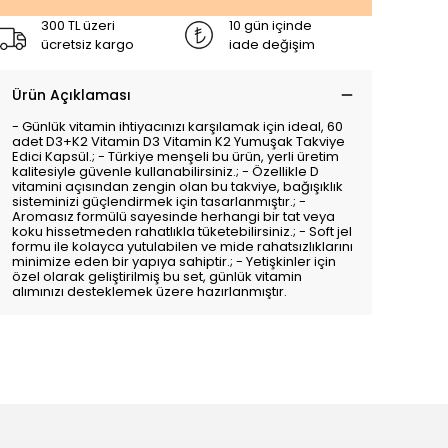
300 TL üzeri
10 gün içinde
ücretsiz kargo
iade değişim
Ürün Açıklaması
- Günlük vitamin ihtiyacınızı karşılamak için ideal, 60
adet D3+K2 Vitamin D3 Vitamin K2 Yumuşak Takviye
Edici Kapsül.; - Türkiye menşeli bu ürün, yerli üretim
kalitesiyle güvenle kullanabilirsiniz.; - Özellikle D
vitamini açısından zengin olan bu takviye, bağışıklık
sisteminizi güçlendirmek için tasarlanmıştır.; -
Aromasız formülü sayesinde herhangi bir tat veya
koku hissetmeden rahatlıkla tüketebilirsiniz.; - Soft jel
formu ile kolayca yutulabilen ve mide rahatsızlıklarını
minimize eden bir yapıya sahiptir.; - Yetişkinler için
özel olarak geliştirilmiş bu set, günlük vitamin
alımınızı desteklemek üzere hazırlanmıştır.