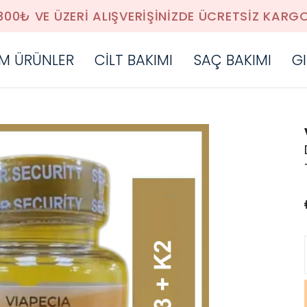
300₺ VE ÜZERİ ALIŞVERİŞİNİZDE ÜCRETSİZ KARG
M ÜRÜNLER
CİLT BAKIMI
SAÇ BAKIMI
GI