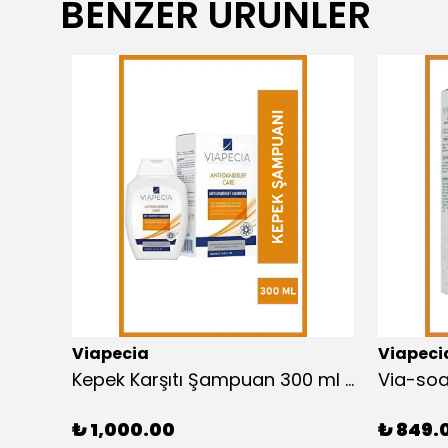
BENZER ÜRÜNLER
Viapecia
Viapeci
PRO-KIDS Çocuk Vitamin & Mineral Takviyesi, Kalsiyum ve B Vitamini ile İştah Açıcı 60 Tablet
Kepek Karşıtı Şampuan 300 ml - Çay Ağacı Yağı ve Salisilik Asit ile Derinlemesine Temizler
₺ 1,000.00
₺ 849.