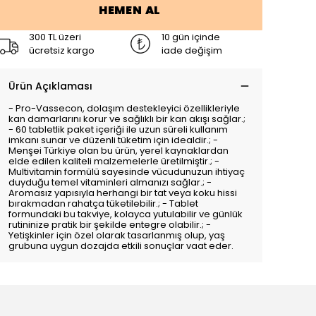
HEMEN AL
300 TL üzeri
10 gün içinde
ücretsiz kargo
iade değişim
Ürün Açıklaması
- Pro-Vassecon, dolaşım destekleyici özellikleriyle
kan damarlarını korur ve sağlıklı bir kan akışı sağlar.;
- 60 tabletlik paket içeriği ile uzun süreli kullanım
imkanı sunar ve düzenli tüketim için idealdir.; -
Menşei Türkiye olan bu ürün, yerel kaynaklardan
elde edilen kaliteli malzemelerle üretilmiştir.; -
Multivitamin formülü sayesinde vücudunuzun ihtiyaç
duyduğu temel vitaminleri almanızı sağlar.; -
Aromasız yapısıyla herhangi bir tat veya koku hissi
bırakmadan rahatça tüketilebilir.; - Tablet
formundaki bu takviye, kolayca yutulabilir ve günlük
rutininize pratik bir şekilde entegre olabilir.; -
Yetişkinler için özel olarak tasarlanmış olup, yaş
grubuna uygun dozajda etkili sonuçlar vaat eder.