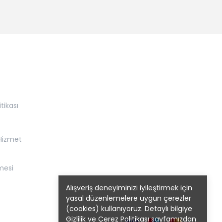
itikası
 Hizmet
mesi
Alışveriş deneyiminizi iyileştirmek için
yasal düzenlemelere uygun çerezler
(cookies) kullanıyoruz. Detaylı bilgiye
Gizlilik ve Çerez Politikası
sayfamızdan