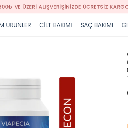
300₺ VE ÜZERİ ALIŞVERİŞİNİZDE ÜCRETSİZ KARG
M ÜRÜNLER
CİLT BAKIMI
SAÇ BAKIMI
GI