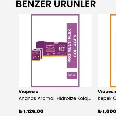
BENZER ÜRÜNLER
Viapecia
Viapeci
Pro-magnezyum Kramp Huysuz Bacak Sendromu Uyku Düzensizliği Odaklanma 20 Saşe
Ananas Aromalı Hidrolize Kolajen Takviyesi - Tip1, Tip2, Tip3 - 300 gr - Cilt ve Saç Destek
₺ 1,125.00
₺ 1,00