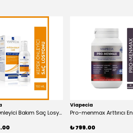
a
Viapecia
Kepek Önleyici Bakım Saç Losyonu Saç Derisindeki Döküntü Kaşıntı & Sebumunu Engeller 150ml
0.00
₺ 799.00