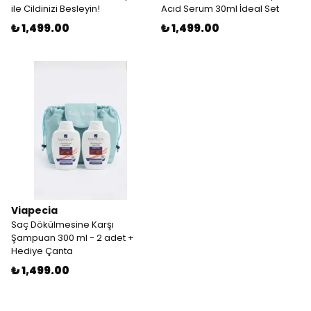
ile Cildinizi Besleyin!
Acıd Serum 30ml İdeal Set
₺ 1,499.00
₺ 1,499.00
Viapecia
Saç Dökülmesine Karşı
Şampuan 300 ml - 2 adet +
Hediye Çanta
₺ 1,499.00