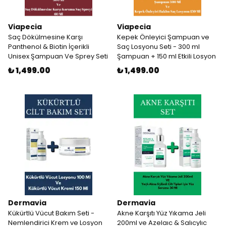
Viapecia
Viapecia
Saç Dökülmesine Karşı
Kepek Önleyici Şampuan ve
Panthenol & Biotin İçerikli
Saç Losyonu Seti - 300 ml
Unisex Şampuan Ve Sprey Seti
Şampuan + 150 ml Etkili Losyon
₺ 1,499.00
₺ 1,499.00
Dermavia
Dermavia
Kükürtlü Vücut Bakım Seti -
Akne Karşıtı Yüz Yıkama Jeli
Nemlendirici Krem ve Losyon
200ml ve Azelaıc & Salıcylıc