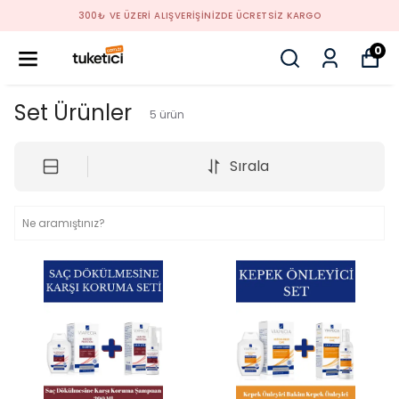
300₺ VE ÜZERİ ALIŞVERİŞİNİZDE ÜCRETSİZ KARGO
0
Set Ürünler
5
ürün
Sırala