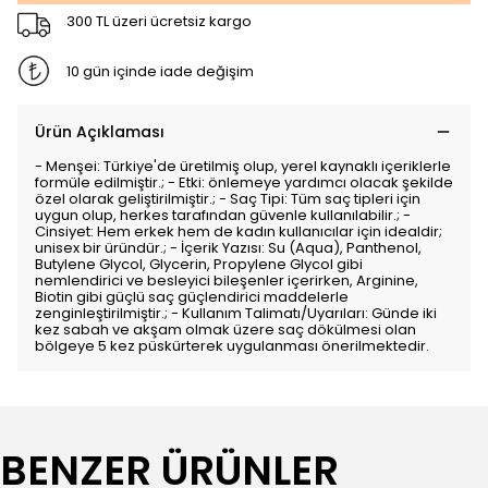
300 TL üzeri ücretsiz kargo
10 gün içinde iade değişim
Ürün Açıklaması
- Menşei: Türkiye'de üretilmiş olup, yerel kaynaklı içeriklerle
formüle edilmiştir.; - Etki: önlemeye yardımcı olacak şekilde
özel olarak geliştirilmiştir.; - Saç Tipi: Tüm saç tipleri için
uygun olup, herkes tarafından güvenle kullanılabilir.; -
Cinsiyet: Hem erkek hem de kadın kullanıcılar için idealdir;
unisex bir üründür.; - İçerik Yazısı: Su (Aqua), Panthenol,
Butylene Glycol, Glycerin, Propylene Glycol gibi
nemlendirici ve besleyici bileşenler içerirken, Arginine,
Biotin gibi güçlü saç güçlendirici maddelerle
zenginleştirilmiştir.; - Kullanım Talimatı/Uyarıları: Günde iki
kez sabah ve akşam olmak üzere saç dökülmesi olan
bölgeye 5 kez püskürterek uygulanması önerilmektedir.
BENZER ÜRÜNLER