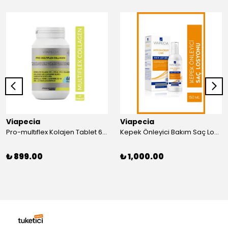
Viapecia
Viapecia
Pro-multıflex Kolajen Tablet 60 Adet Bağ Doku Güçlenmesi
Kepek Önleyici Bakım Saç Losyonu Saç Derisindeki Döküntü Kaşıntı & Sebumunu Engeller 150ml
₺ 899.00
₺ 1,000.00