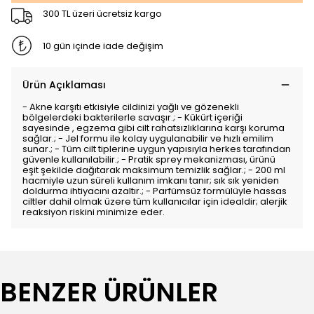
300 TL üzeri ücretsiz kargo
10 gün içinde iade değişim
Ürün Açıklaması
- Akne karşıtı etkisiyle cildinizi yağlı ve gözenekli
bölgelerdeki bakterilerle savaşır.; - Kükürt içeriği
sayesinde , egzema gibi cilt rahatsızlıklarına karşı koruma
sağlar.; - Jel formu ile kolay uygulanabilir ve hızlı emilim
sunar.; - Tüm cilt tiplerine uygun yapısıyla herkes tarafından
güvenle kullanılabilir.; - Pratik sprey mekanizması, ürünü
eşit şekilde dağıtarak maksimum temizlik sağlar.; - 200 ml
hacmiyle uzun süreli kullanım imkanı tanır; sık sık yeniden
doldurma ihtiyacını azaltır.; - Parfümsüz formülüyle hassas
ciltler dahil olmak üzere tüm kullanıcılar için idealdir; alerjik
reaksiyon riskini minimize eder.
BENZER ÜRÜNLER