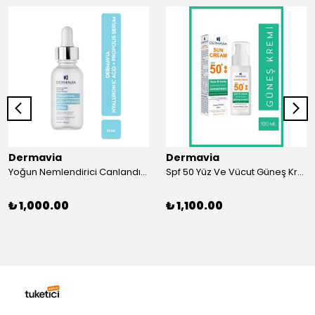
Dermavia
Dermavia
Yoğun Nemlendirici Canlandırıcı Hyaluronic Asit Propolis Serum 30 ml
Spf 50 Yüz Ve Vücut Güneş Kremi Akneye Meyilli Ciltler 100 ml
₺ 1,000.00
₺ 1,100.00