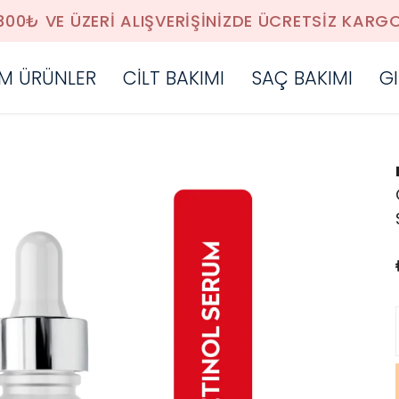
300₺ VE ÜZERİ ALIŞVERİŞİNİZDE ÜCRETSİZ KARG
M ÜRÜNLER
CİLT BAKIMI
SAÇ BAKIMI
GI