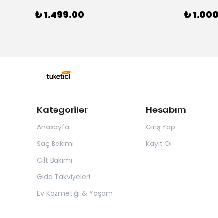
₺ 1,499.00
₺ 1,00
Kategoriler
Hesabım
Anasayfa
Giriş Yap
Saç Bakımı
Kayıt Ol
Cilt Bakımı
Gıda Takviyeleri
Ev Kozmetiği & Yaşam