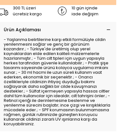
300 TL üzeri
10 gün içinde
ücretsiz kargo
iade değişim
Ürün Açıklaması
- Yaşlanma belirtilerine karşı etkili formülüyle cildin
yenilenmesini sağlar ve genç bir görünüm
kazandırır.; - Türkiye'de üretilmiş olup yerel
kaynaklardan elde edilen kaliteli malzemelerle
hazırlanmıştır.; - Tüm cilt tipleri için uygun yapısıyla
herkes tarafından güvenle kullanılabilir.; - Pratik şişe
tasarımı sayesinde ürünü kolayca uygulama imkanı
sunar.; - 30 ml hacmi ile uzun süreli kullanım vaat
ederken, ekonomik bir seçenektir.; - Onarıcı
özellikleriyle cildinizin ihtiyaç duyduğu bakımı
sağlayarak daha sağlıklı bir cilde kavuşmanızı
destekler.; - Sülfat içermeyen yapısıyla hassas ciltler
dahil tüm kullanıcılar için idealdir; cilt tahrişini önler.; -
Retinol içeriği ile derinlemesine beslenme ve
yenilenme sürecini başlatır; ince çizgi ve kırışıklıklarla
mücadele eder.; - SPF korumasının bulunmamasına
rağmen, günlük rutininizde güneşten koruyucu
kullanarak cildinizi zararlı UV ışınlarına karşı da
koruyabilirsiniz.