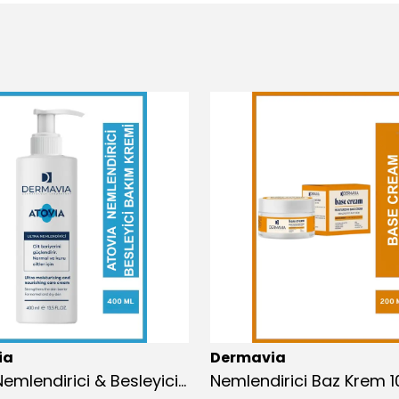
ia
Dermavia
Atovia Nemlendirici & Besleyici Bakım Kremi 400 ml Normal Ve Kuru Ciltler