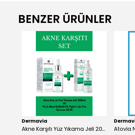
BENZER ÜRÜNLER
Dermavia
Dermav
Yoğun Nemlendirici Canlandırıcı Hyaluronic Asit Propolis Serum 30 ml
Akne Karşıtı Yüz Yıkama Jeli 200ml ve Azelaıc & Salıcylıc Acıd Serum 30ml İdeal Set