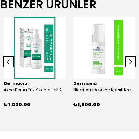
BENZER ÜRÜNLER
Dermavia
Dermavia
Akne Karşıtı Yüz Yıkama Jeli 200 ml - Salisilik Asit & Zinc PCA ile Cilt Temizliği
Niacinamide Akne Karşıtı Krem 50 ml - Sebum Dengeleyici, Parfümsüz, Tüm Cilt Tipleri için
₺ 1,000.00
₺ 1,000.00