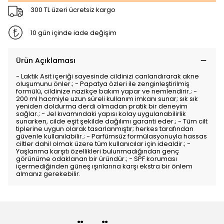
300 TL üzeri ücretsiz kargo
10 gün içinde iade değişim
Ürün Açıklaması
- Laktik Asit içeriği sayesinde cildinizi canlandırarak akne
oluşumunu önler.; - Papatya özleri ile zenginleştirilmiş
formülü, cildinize nazikçe bakım yapar ve nemlendirir.; -
200 ml hacmiyle uzun süreli kullanım imkanı sunar; sık sık
yeniden doldurma derdi olmadan pratik bir deneyim
sağlar.; - Jel kıvamındaki yapısı kolay uygulanabilirlik
sunarken, cilde eşit şekilde dağılımı garanti eder.; - Tüm cilt
tiplerine uygun olarak tasarlanmıştır; herkes tarafından
güvenle kullanılabilir.; - Parfümsüz formülasyonuyla hassas
ciltler dahil olmak üzere tüm kullanıcılar için idealdir.; -
Yaşlanma karşıtı özellikleri bulunmadığından genç
görünüme odaklanan bir üründür.; - SPF koruması
içermediğinden güneş ışınlarına karşı ekstra bir önlem
almanız gerekebilir.